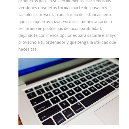
productos para el SO del momento. Para ellos las
versiones obsoletas forman parte del pasado y
también representan una forma de estancamiento
que les impide avanzar. Esto se manifiesta tarde o
temprano en problemas de incompatibilidad,
dejándote con menos opciones para sacarle el mayor
provecho a tu ordenador y que tenga la utilidad que
necesitas.